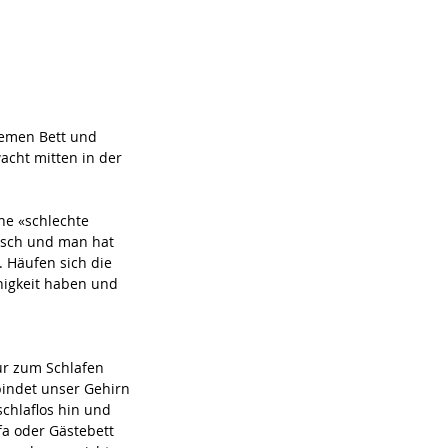
uemen Bett und 
acht mitten in der 
e «schlechte 
isch und man hat 
Häufen sich die 
higkeit haben und 
ur zum Schlafen 
indet unser Gehirn 
schlaflos hin und 
fa oder Gästebett 