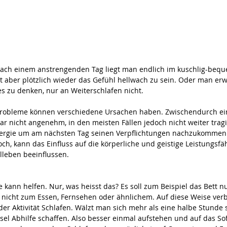
Nach einem anstrengenden Tag liegt man endlich im kuschlig-beq
t aber plötzlich wieder das Gefühl hellwach zu sein. Oder man erw
es zu denken, nur an Weiterschlafen nicht.
probleme können verschiedene Ursachen haben. Zwischendurch ein
ar nicht angenehm, in den meisten Fällen jedoch nicht weiter trag
rgie um am nächsten Tag seinen Verpflichtungen nachzukommen. 
och, kann das Einfluss auf die körperliche und geistige Leistungsfä
lleben beeinflussen.
 kann helfen. Nur, was heisst das? Es soll zum Beispiel das Bett n
nicht zum Essen, Fernsehen oder ähnlichem. Auf diese Weise verb
der Aktivität Schlafen. Wälzt man sich mehr als eine halbe Stunde 
sel Abhilfe schaffen. Also besser einmal aufstehen und auf das So