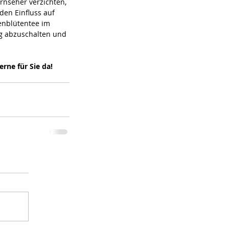
nseher verzichten, 
den Einfluss auf 
enblütentee im 
ag abzuschalten und 
ne für Sie da! 