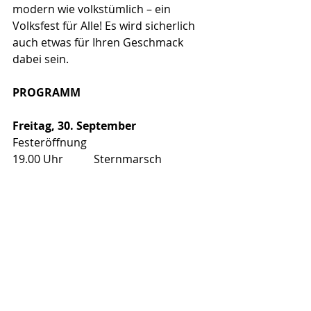
modern wie volkstümlich – ein 
Volksfest für Alle! Es wird sicherlich 
auch etwas für Ihren Geschmack 
dabei sein. 
PROGRAMM
Freitag, 30. September 
Festeröffnung
19.00 Uhr           Sternmarsch 
Trychlergruppe Zürcher Unterland
19.15 Uhr           
Festeröffnungsapéro, Brass Band 
Festival, Beizenbetrieb/Unterhaltung
Samstag, 1. Oktober 
ab 9.00 –17.00 Uhr          Winzermarkt 
ab 19.45 Uhr                     Top-
Unterhaltung