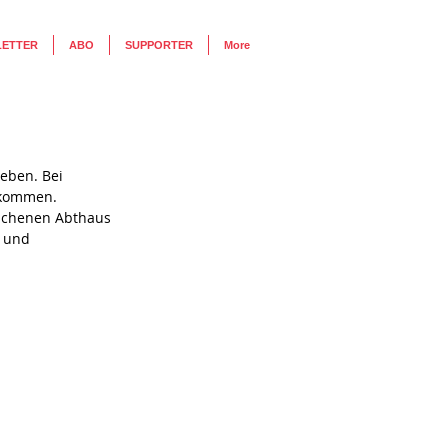
LETTER
ABO
SUPPORTER
More
geben. Bei
u kommen.
nschenen Abthaus 
n und