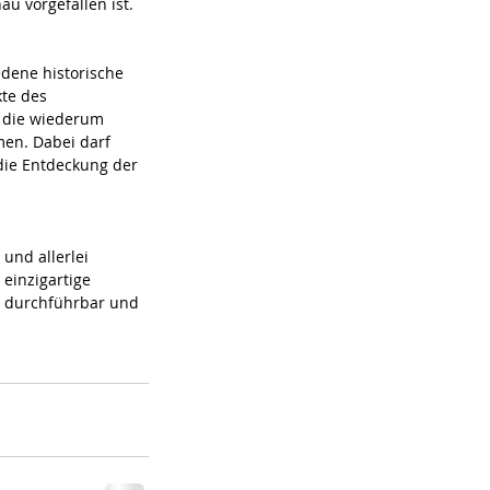
u vorgefallen ist. 
dene historische 
te des 
, die wiederum 
en. Dabei darf 
die Entdeckung der 
und allerlei 
einzigartige 
ig durchführbar und 