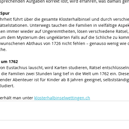
tsprechenden Aufgaben korrekt löst, wird erfahren, was damals gena
 Spur
rheit führt über die gesamte Klosterhalbinsel und durch verschie
tselstationen. Unterwegs tauchen die Familien in vielfältige Aspek
ssen immer wieder auf Ungereimtheiten, lösen verschiedene Rätsel
 um dem Mysterium des ungeklärten Falls auf die Schliche zu komm
rwunschenen Abthaus von 1726 nicht fehlen – genauso wenig wie 
che. 
t um 1762
n Eustachius lauscht, wird Karten studieren, Rätsel entschlüsseln 
die Familien zwei Stunden lang tief in die Welt um 1762 ein. Diese 
nender Abenteuer ist für Kinder ab 8 Jahren geeignet, selbstständ
udiert. 
erhält man unter 
klosterhalbinselwettingen.ch