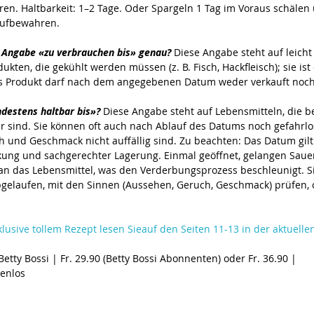
n. Haltbarkeit: 1–2 Tage. Oder Spargeln 1 Tag im Voraus schälen 
aufbewahren.
e Angabe «zu verbrauchen bis» genau?
 Diese Angabe steht auf leicht
kten, die gekühlt werden müssen (z. B. Fisch, Hackfleisch); sie ist 
as Produkt darf nach dem angegebenen Datum weder verkauft noc
estens haltbar bis»? 
Diese Angabe steht auf Lebensmitteln, die be
r sind. Sie können oft auch nach Ablauf des Datums noch gefahrl
und Geschmack nicht auffällig sind. Zu beachten: Das Datum gilt 
ung und sachgerechter Lagerung. Einmal geöffnet, gelangen Sauers
n das Lebensmittel, was den Verderbungsprozess beschleunigt. Si
gelaufen, mit den Sinnen (Aussehen, Geruch, Geschmack) prüfen, 
klusive tollem Rezept lesen Sieauf den Seiten 11-13 in der aktuell
etty Bossi | Fr. 29.90 (Betty Bossi Abonnenten) oder Fr. 36.90 | 
tenlos