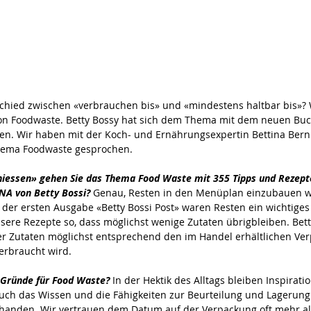
chied zwischen «verbrauchen bis» und «mindestens haltbar bis»? 
on Foodwaste. Betty Bossy hat sich dem Thema mit dem neuen Buc
. Wir haben mit der Koch- und Ernährungsexpertin Bettina Bern
hema Foodwaste gesprochen.
iessen» gehen Sie das Thema Food Waste mit 355 Tipps und Rezepte
NA von Betty Bossi? 
Genau, Resten in den Menüplan einzubauen w
n der ersten Ausgabe «Betty Bossi Post» waren Resten ein wichtige
sere Rezepte so, dass möglichst wenige Zutaten übrigbleiben. Betty
r Zutaten möglichst entsprechend den im Handel erhältlichen Ver
verbraucht wird.
e Gründe für Food Waste?
 In der Hektik des Alltags bleiben Inspirati
auch das Wissen und die Fähigkeiten zur Beurteilung und Lagerung
orhanden. Wir vertrauen dem Datum auf der Verpackung oft mehr a