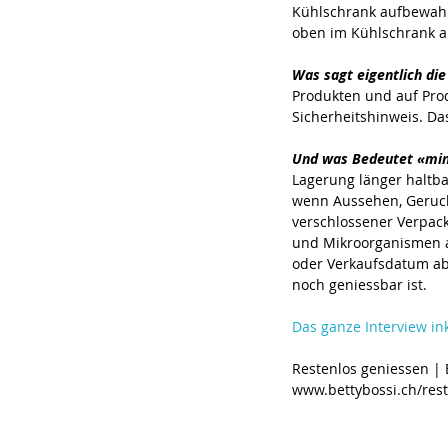
Kühlschrank aufbewahre
oben im Kühlschrank 
Was sagt eigentlich di
Produkten und auf Produ
Sicherheitshinweis. D
Und was Bedeutet «mind
Lagerung länger haltba
wenn Aussehen, Geruch 
verschlossener Verpack
und Mikroorganismen a
oder Verkaufsdatum ab
noch geniessbar ist.
Das ganze Interview in
Restenlos geniessen | B
www.bettybossi.ch/res