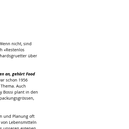
Wenn nicht, sind 
h «Restenlos 
hardsgruetter über 
n an, gehört Food 
ar schon 1956 
s Thema. Auch 
 Bossi plant in den 
packungsgrössen, 
on und Planung oft 
 von Lebensmitteln 
ls unseren eigenen 