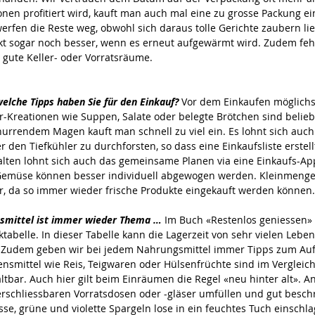
nen profitiert wird, kauft man auch mal eine zu grosse Packung ein
erfen die Reste weg, obwohl sich daraus tolle Gerichte zaubern lie
 sogar noch besser, wenn es erneut aufgewärmt wird. Zudem fehle
ute Keller- oder Vorratsräume.
welche Tipps haben Sie für den Einkauf? 
Vor dem Einkaufen möglichs
r-Kreationen wie Suppen, Salate oder belegte Brötchen sind beliebt
nurrendem Magen kauft man schnell zu viel ein. Es lohnt sich auch
 den Tiefkühler zu durchforsten, so dass eine Einkaufsliste erstel
en lohnt sich auch das gemeinsame Planen via eine Einkaufs-App, 
Gemüse können besser individuell abgewogen werden. Kleinmengen 
r, da so immer wieder frische Produkte eingekauft werden können.
nsmittel ist immer wieder Thema …
 Im Buch «Restenlos geniessen» 
ktabelle. In dieser Tabelle kann die Lagerzeit von sehr vielen Leben
 Zudem geben wir bei jedem Nahrungsmittel immer Tipps zum Au
ensmittel wie Reis, Teigwaren oder Hülsenfrüchte sind im Vergleich
ltbar. Auch hier gilt beim Einräumen die Regel «neu hinter alt». 
rschliessbaren Vorratsdosen oder -gläser umfüllen und gut beschri
sse, grüne und violette Spargeln lose in ein feuchtes Tuch einschla