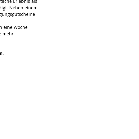
liche Erlebnis als 
ädigt. Neben einem 
legungsgutscheine 
nn eine Woche 
e mehr 
n.