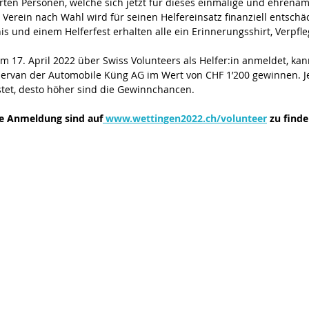
rten Personen, welche sich jetzt für dieses einmalige und ehrenamt
 Verein nach Wahl wird für seinen Helfereinsatz finanziell entsch
is und einem Helferfest erhalten alle ein Erinnerungsshirt, Verpf
am 17. April 2022 über Swiss Volunteers als Helfer:in anmeldet, ka
ervan der Automobile Küng AG im Wert von CHF 1’200 gewinnen. J
stet, desto höher sind die Gewinnchancen. 
ie Anmeldung sind auf
 www.wettingen2022.ch/volunteer
 zu finde