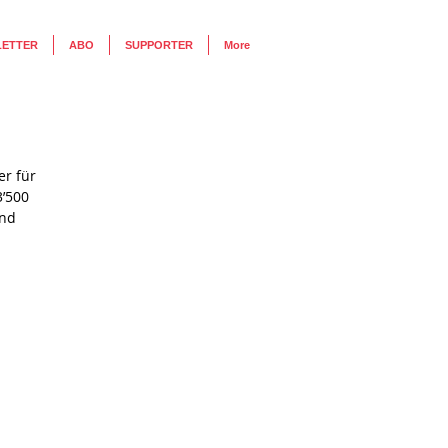
LETTER
ABO
SUPPORTER
More
er für
3’500
und