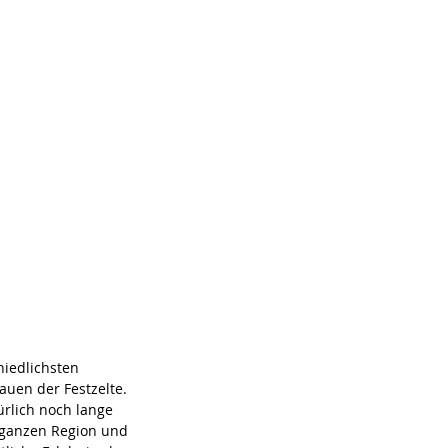
iedlichsten 
uen der Festzelte. 
ürlich noch lange 
r ganzen Region und 