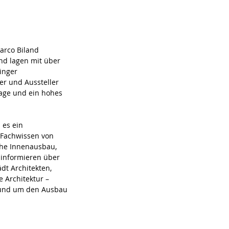
arco Biland 
nd lagen mit über 
inger 
er und Aussteller 
rage und ein hohes 
es ein 
 Fachwissen von 
che Innenausbau, 
informieren über 
dt Architekten, 
 Architektur – 
 rund um den Ausbau 