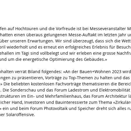
fen auf Hochtouren und die Vorfreude ist bei Messeveranstalter M
r hatten einen überaus gelungenen Messe-Auftakt im letzten Jahr u
über unseren Erwartungen. Wir sind überzeugt, dass sich die Wett
ril wiederholt und es erneut ein erfolgreiches Erlebnis für Besuch
ehallen im Tägi sind vollbelegt und wir erleben eine grosse Nachf
und um die energetische Optimierung des Gebäudes.»
nhalten verrät Biland folgendes: «An der Bauen+Wohnen 2023 wird 
ungen zu präsentieren, Vorträge zu Top-Themen zu halten und das
.» Die beliebten kostenlosen Fachvorträge thematisieren die Berei
. Die Sonderschau und das Forum Ladestrom und Elektromobilität 
trukturen im Ein- und Mehrfamilienhaus, das Forum Architektur lä
tlicher Hand, Investoren und Bauinteressierte zum Thema «Zirkuläre
» ein und beim Forum Photovoltaik und Speicher dreht sich alles
ner Solaroffensive. 