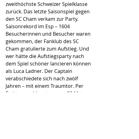
zweithöchste Schweizer Spielklasse 
zurück. Das letzte Saisonspiel gegen 
den SC Cham verkam zur Party. 
Saisonrekord im Esp – 1604 
Besucherinnen und Besucher waren 
gekommen, der Fanklub des SC 
Cham gratulierte zum Aufstieg. Und 
wer hätte die Aufstiegsparty nach 
dem Spiel schöner lancieren können 
als Luca Ladner. Der Captain 
verabschiedete sich nach zwölf 
Jahren – mit einem Traumtor. Per 
Freistoss schlenzte er aus 20 Metern 
den Ball zum 4:0 in den Winkel. 20 
Minuten später gönnte Trainer 
Michael Winsauer dem «Mister FC 
Baden» den grossen Abschied. Die 
Mitspieler standen Spalier, als der 34-
Jährige den Rasen verliess. Und dem 