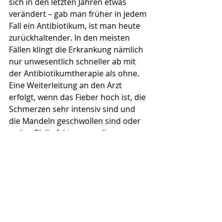
sich in den letzten Jahren etwas 
verändert – gab man früher in jedem 
Fall ein Antibiotikum, ist man heute 
zurückhaltender. In den meisten 
Fällen klingt die Erkrankung nämlich 
nur unwesentlich schneller ab mit 
der Antibiotikumtherapie als ohne. 
Eine Weiterleitung an den Arzt 
erfolgt, wenn das Fieber hoch ist, die 
Schmerzen sehr intensiv sind und 
die Mandeln geschwollen sind oder 
weiter Risikofaktoren vorliegen.
Gerne beraten wir Sie persönlich bei 
uns in der TopPharm Rathaus 
Apotheke. 
Wir freuen uns auf Ihren Besuch!