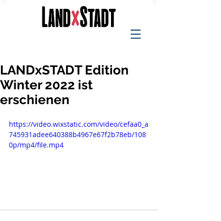
LANDxSTADT Edition
Winter 2022 ist
erschienen
https://video.wixstatic.com/video/cefaa0_a
745931adee640388b4967e67f2b78eb/108
0p/mp4/file.mp4