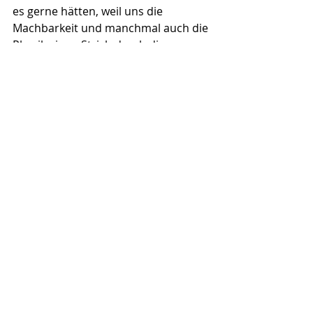
es gerne hätten, weil uns die 
Machbarkeit und manchmal auch die 
Physik einen Strich durch die 
Rechnung machen. Aber das hält 
uns nicht davon ab, alles für ein 
einmaliges Erlebnis unserer Gäste zu 
bieten.»
Hinter dem Projekt NEOVERSUM 
stehen rund 40 Personen, welche 
mit grosser Leidenschaft Kostüme 
nähen, Requisiten basteln, 
Helferinnen und Helfer organisieren, 
Theaterproben leiten, Bauten 
konstruieren, Bands organisieren, 
das Menü zusammenstellen oder die 
Dekoration entwerfen. Jeweils am 
ersten Wochenende im Monat findet 
ausserdem ein Probewochenende 