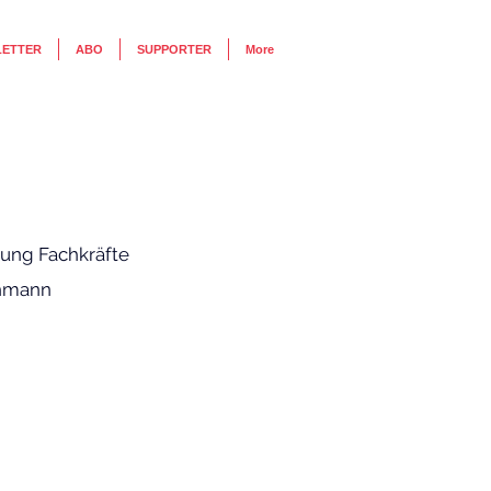
LETTER
ABO
SUPPORTER
More
ung Fachkräfte 
chmann 