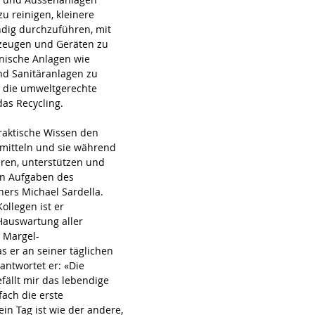
u reinigen, kleinere 
dig durchzuführen, mit 
zeugen und Geräten zu 
nische Anlagen wie 
nd Sanitäranlagen zu 
 die umweltgerechte 
as Recycling.
raktische Wissen den 
mitteln und sie während 
eren, unterstützen und 
en Aufgaben des 
ners Michael Sardella. 
llegen ist er 
Hauswartung aller 
 Margel-
as er an seiner täglichen 
antwortet er: «Die 
efällt mir das lebendige 
fach die erste 
in Tag ist wie der andere, 