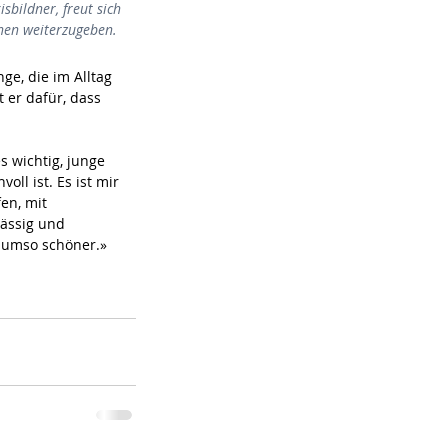
sbildner, freut sich 
hen weiterzugeben.
ge, die im Alltag 
 er dafür, dass 
s wichtig, junge 
l ist. Es ist mir 
en, mit 
ässig und 
s umso schöner.»