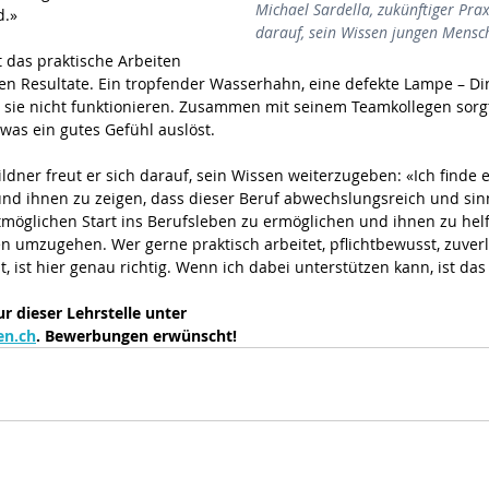
Michael Sardella, zukünftiger Praxi
d.»
darauf, sein Wissen jungen Mensc
t das praktische Arbeiten 
ren Resultate. Ein tropfender Wasserhahn, eine defekte Lampe – Din
n sie nicht funktionieren. Zusammen mit seinem Teamkollegen sorgt
, was ein gutes Gefühl auslöst.
ildner freut er sich darauf, sein Wissen weiterzugeben: «Ich finde e
d ihnen zu zeigen, dass dieser Beruf abwechslungsreich und sinnvol
tmöglichen Start ins Berufsleben zu ermöglichen und ihnen zu helf
 umzugehen. Wer gerne praktisch arbeitet, pflichtbewusst, zuverl
, ist hier genau richtig. Wenn ich dabei unterstützen kann, ist da
 dieser Lehrstelle unter 
en.ch
. Bewerbungen erwünscht!