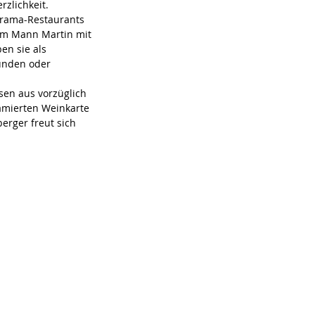
rzlichkeit.
norama-Restaurants 
rem Mann Martin mit 
en sie als 
unden oder 
sen aus vorzüglich 
ämierten Weinkarte 
erger freut sich 