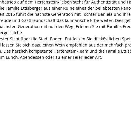
betrieb auf dem Hertenstein-Felsen steht für Authentizität und He
 die Familie Ettisberger aus einer Ruine eines der beliebtesten Pa
eit 2015 führt die nächste Generation mit Tochter Daniela und ih
Freude und Gastfreundschaft das kulinarische Erbe weiter. Dies geb
nächsten Generation mit auf den Weg. Erleben Sie mit Familie, Fre
ergessliche
er Sicht über die Stadt Baden. Entdecken Sie die köstlichen Spei
d lassen Sie sich dazu einen Wein empfehlen aus der mehrfach pr
n. Das herzlich kompetente Hertenstein-Team und die Familie Ettisb
um Lunch, Abendessen oder zu einer Feier jeder Art.