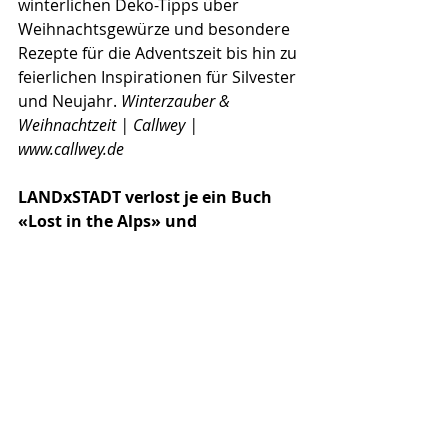
winterlichen Deko-Tipps über 
Weihnachtsgewürze und besondere 
Rezepte für die Adventszeit bis hin zu 
feierlichen Inspirationen für Silvester 
und Neujahr. 
Winterzauber & 
Weihnachtzeit | Callwey | 
www.callwey.de
LANDxSTADT verlost je ein Buch 
«Lost in the Alps» und 
«Winterzauber und 
Weihnachtszeit». Viel Glück!
Senden Sie eine E-Mail an 
welcome@makoli.ch
 bis am 4. 
Dezember 2020 mit Ihrer Adresse 
und dem Stichwort «Lost in the Alps» 
und «Winterzauber und 
Weihnachtszeit». 