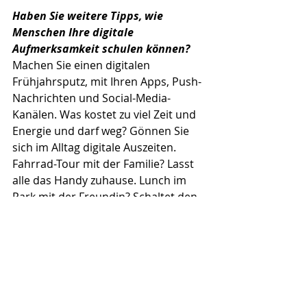
Haben Sie weitere Tipps, wie 
Menschen Ihre digitale 
Aufmerksamkeit schulen können?
Machen Sie einen digitalen 
Frühjahrsputz, mit Ihren Apps, Push-
Nachrichten und Social-Media-
Kanälen. Was kostet zu viel Zeit und 
Energie und darf weg? Gönnen Sie 
sich im Alltag digitale Auszeiten. 
Fahrrad-Tour mit der Familie? Lasst 
alle das Handy zuhause. Lunch im 
Park mit der Freundin? Schaltet den 
Flugmodus ein. Echte Verbundenheit 
entsteht über echte Präsenz. Und: 
Tun Sie das, was Ihnen wichtig ist, 
immer zuerst. Denn unser Gehirn 
schaltet einfacher von Fokus auf 
Freizeit als umgekehrt. Das heisst: 